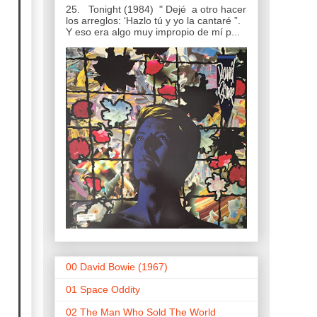
25. Tonight (1984) " Dejé a otro hacer
los arreglos: ‘Hazlo tú y yo la cantaré ”.
Y eso era algo muy impropio de mí p...
00 David Bowie (1967)
01 Space Oddity
02 The Man Who Sold The World