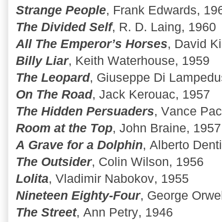
Strange People
, Frank Edwards, 19
The Divided Self
, R. D. Laing, 1960
All The Emperor’s Horses
, David K
Billy Liar
, Keith Waterhouse, 1959
The Leopard
, Giuseppe Di Lampedu
On The Road
, Jack Kerouac, 1957
The Hidden Persuaders
, Vance Pac
Room at the Top
, John Braine, 1957
A Grave for a Dolphin
, Alberto Dent
The Outsider
, Colin Wilson, 1956
Lolita
, Vladimir Nabokov, 1955
Nineteen Eighty-Four
, George Orwel
The Street
, Ann Petry, 1946