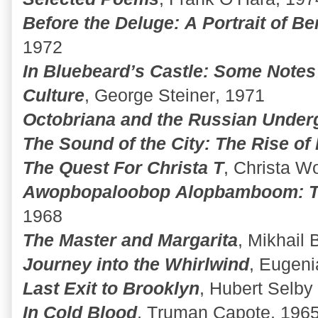
Before the Deluge: A Portrait of Ber
1972
In Bluebeard’s Castle: Some Notes 
Culture
, George Steiner, 1971
Octobriana and the Russian Under
The Sound of the City: The Rise of
The Quest For Christa T
, Christa W
Awopbopaloobop Alopbamboom: Th
1968
The Master and Margarita
, Mikhail
Journey into the Whirlwind
, Eugeni
Last Exit to Brooklyn
, Hubert Selby 
In Cold Blood
, Truman Capote, 196