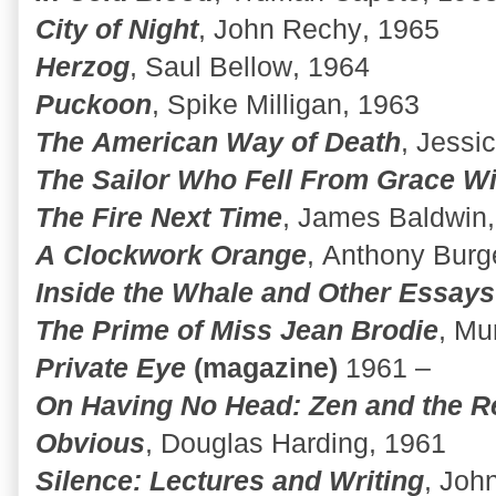
City of Night
, John Rechy, 1965
Herzog
, Saul Bellow, 1964
Puckoon
, Spike Milligan, 1963
The American Way of Death
, Jessi
The Sailor Who Fell From Grace W
The Fire Next Time
, James Baldwin
A Clockwork Orange
, Anthony Burg
Inside the Whale and Other Essays
The Prime of Miss Jean Brodie
, Mu
Private Eye
(magazine)
1961 –
On Having No Head: Zen and the Re
Obvious
, Douglas Harding, 1961
Silence: Lectures and Writing
, Joh