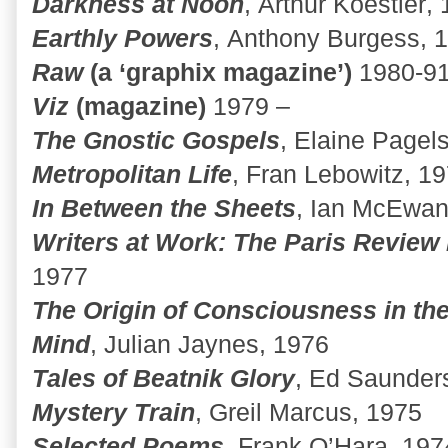
Darkness at Noon
, Arthur Koestler,
Earthly Powers
, Anthony Burgess, 
Raw
(a ‘graphix magazine’)
1980-9
Viz
(magazine)
1979 –
The Gnostic Gospels
, Elaine Pagel
Metropolitan Life
, Fran Lebowitz, 1
In Between the Sheets
, Ian McEwan
Writers at Work: The Paris Review 
1977
The Origin of Consciousness in th
Mind
, Julian Jaynes, 1976
Tales of Beatnik Glory
, Ed Saunder
Mystery Train
, Greil Marcus, 1975
Selected Poems
, Frank O’Hara, 197