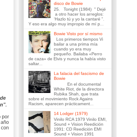
disco de Bowie
25. Tonight (1984) " Dejé
a otro hacer los arreglos:
‘Hazlo tú y yo la cantaré ”.
Y eso era algo muy impropio de mí p...
Bowie Visto por sí mismo
Los primeros tiempos Vi
bailar a una prima mía
cuando yo era muy
pequeño. Bailaba «Perro
de caza» de Elvis y nunca la había visto
saltar...
La falacia del fascismo de
Bowie
En el documental
White Riot, de la directora
Rubika Shah, que trata
 de
sobre el movimiento Rock Agains
Racism, aparecen prácticament...
ón
”.
14 Lodger (1979)
o por
Vinilo RCA 1979 Vinilo EMI,
l año
Sound + Vision Reedición
 con
1991: CD Reedición EMI
Sound + Vision 1991