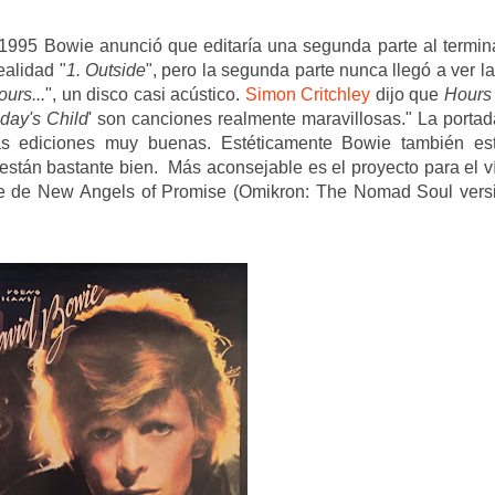
1995 Bowie anunció que editaría una segunda parte al termina
ealidad "
1. Outside
", pero la segunda parte nunca llegó a ver la
ours...
", un disco casi acústico.
Simon Critchley
dijo que
Hours
day's Child
' son canciones realmente maravillosas." La portad
as ediciones muy buenas. Estéticamente Bowie también es
 están bastante bien. Más aconsejable es el proyecto para el v
nte de New Angels of Promise (Omikron: The Nomad Soul versi