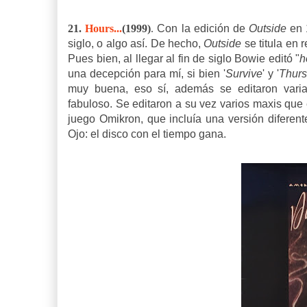
21.
Hours...
(1999)
.
Con la edición de
Outside
en 
siglo, o algo así. De hecho,
Outside
se titula en r
Pues bien, al llegar al fin de siglo Bowie editó "
h
una decepción para mí, si bien '
Survive
' y '
Thurs
muy buena, eso sí, además se editaron vari
fabuloso. Se editaron a su vez varios maxis que
juego Omikron, que incluía una versión difere
Ojo: el disco con el tiempo gana.