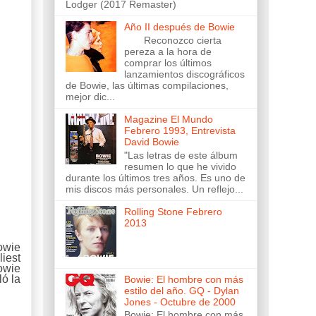
Lodger (2017 Remaster)
Año II después de Bowie
Reconozco cierta
pereza a la hora de
comprar los últimos
lanzamientos discográficos
de Bowie, las últimas compilaciones,
mejor dic...
Magazine El Mundo
Febrero 1993, Entrevista
David Bowie
"Las letras de este álbum
resumen lo que he vivido
durante los últimos tres años. Es uno de
mis discos más personales. Un reflejo...
Rolling Stone Febrero
2013
owie
iest
Bowie
ló la
Bowie: El hombre con más
estilo del año. GQ - Dylan
Jones - Octubre de 2000
Bowie: El hombre con más