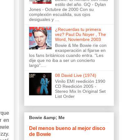
estilo del año. GQ - Dylan
Jones - Octubre de 2000 Con su
complexión escuálida, sus ojos
desiguales y ...
¿Recuerdas tu primera
vez? Paul Du Noyer , The
Word, Noviembre 2003
Bowie & Me Bowie ríe con
exasperación al fijarse en
los fans británicos cuando entra. “Les
dije que no iba a ser un concierto
largo”....
08 David Live (1974)
Vinilo EMI reedición 1990
CD Reedición 2005 -
Stereo Mix In Original Set
List Order
rque
Bowie &amp; Me
r en
owie
Del menos bueno al mejor disco
zzy.
de Bowie