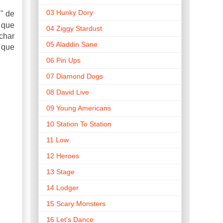
03 Hunky Dory
" de
,
que
04 Ziggy Stardust
char
05 Aladdin Sane
 que
06 Pin Ups
07 Diamond Dogs
08 David Live
09 Young Americans
10 Station To Station
11 Low
12 Heroes
13 Stage
14 Lodger
15 Scary Monsters
16 Let's Dance