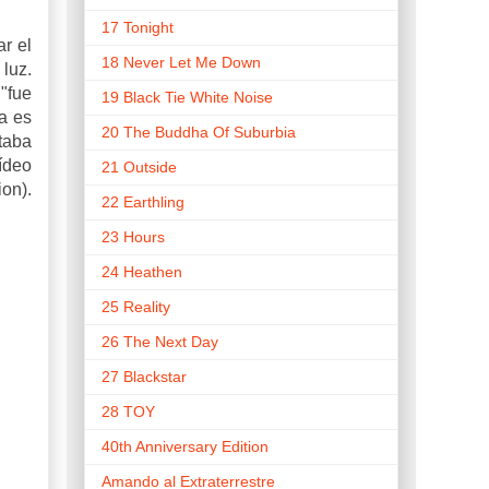
17 Tonight
r el
18 Never Let Me Down
 luz.
"fue
19 Black Tie White Noise
a es
20 The Buddha Of Suburbia
taba
ídeo
21 Outside
on).
22 Earthling
23 Hours
24 Heathen
25 Reality
26 The Next Day
27 Blackstar
28 TOY
40th Anniversary Edition
Amando al Extraterrestre