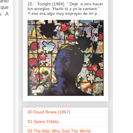
antó
25. Tonight (1984) " Dejé a otro hacer
 que
los arreglos: ‘Hazlo tú y yo la cantaré ”.
Y eso era algo muy impropio de mí p...
a. A
00 David Bowie (1967)
01 Space Oddity
02 The Man Who Sold The World