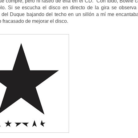
que compré, pero ni rastro de ella en el CD. Con todo, Bowie c
o. Si se escucha el disco en directo de la gira se observa
n del Duque bajando del techo en un sillón a mí me encantab
o fracasado de mejorar el disco.