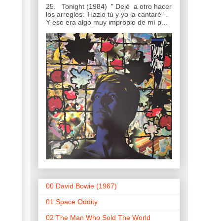
25. Tonight (1984) " Dejé a otro hacer
los arreglos: ‘Hazlo tú y yo la cantaré ”.
Y eso era algo muy impropio de mí p...
00 David Bowie (1967)
01 Space Oddity
02 The Man Who Sold The World