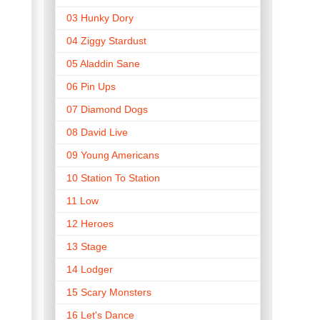
03 Hunky Dory
04 Ziggy Stardust
05 Aladdin Sane
06 Pin Ups
07 Diamond Dogs
08 David Live
09 Young Americans
10 Station To Station
11 Low
12 Heroes
13 Stage
14 Lodger
15 Scary Monsters
16 Let's Dance