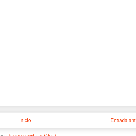
Inicio
Entrada ant
se a:
Enviar comentarios (Atom)