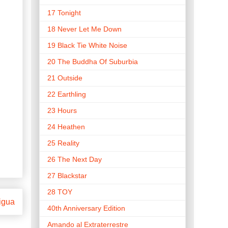
17 Tonight
18 Never Let Me Down
19 Black Tie White Noise
20 The Buddha Of Suburbia
21 Outside
22 Earthling
23 Hours
24 Heathen
25 Reality
26 The Next Day
27 Blackstar
28 TOY
igua
40th Anniversary Edition
Amando al Extraterrestre