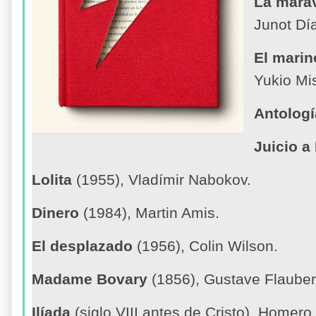
La marav
Junot Dí
El marin
Yukio Mi
Antologí
Juicio a
Lolita
(1955), Vladímir Nabokov.
Dinero
(1984), Martin Amis.
El desplazado
(1956), Colin Wilson.
Madame Bovary
(1856), Gustave Flauber
Ilíada
(siglo VIII antes de Cristo), Homero.