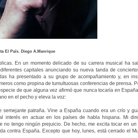
sta El País. Diego A.Manrique
blicas. En un momento delicado de su carrera musical ha sa
 diferentes capitales anunciando su nueva tanda de conciertos
adas ha presentado a su grupo de acompañamiento y, en insó
meros como propina de tumultuosas conferencias de prensa. Po
 especie de que alguna vez afirmó que nunca tocaría en España
ano en el pecho y eleva la voz:
se semejante patraña. Vine a España cuando era un crío y gu
 interés en actuar en los países de habla hispana. Mi dire
e no tengo ningún prejuicio. De hecho, me excita tocar en un s
da contra España. Excepto que hoy, lunes, está cerrado el M