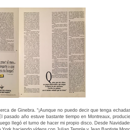
erca de Ginebra. “¡Aunque no puedo decir que tenga echadas 
 El pasado año estuve bastante tiempo en Montreaux, produci
Luego llegó el turno de hacer mi propio disco. Desde Navidade
York haciendo vídeos con Julian Temple y Jean Baptiste Mond