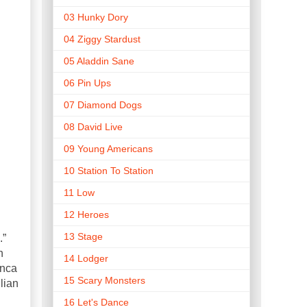
03 Hunky Dory
04 Ziggy Stardust
05 Aladdin Sane
06 Pin Ups
07 Diamond Dogs
08 David Live
09 Young Americans
10 Station To Station
11 Low
12 Heroes
13 Stage
.”
n
14 Lodger
unca
15 Scary Monsters
lian
16 Let's Dance