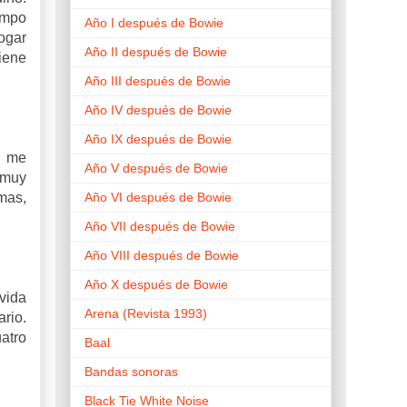
empo
Año I después de Bowie
ogar
Año II después de Bowie
tiene
Año III después de Bowie
Año IV después de Bowie
Año IX después de Bowie
i me
Año V después de Bowie
 muy
Año VI después de Bowie
mas,
Año VII después de Bowie
Año VIII después de Bowie
Año X después de Bowie
 vida
Arena (Revista 1993)
ario.
atro
Baal
Bandas sonoras
Black Tie White Noise