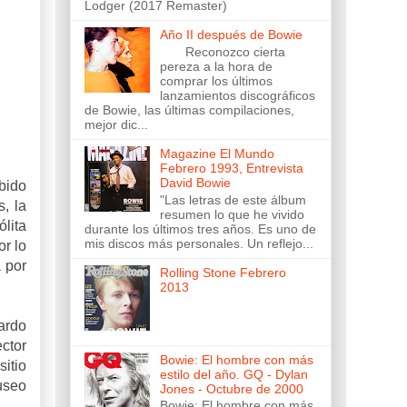
Lodger (2017 Remaster)
Año II después de Bowie
Reconozco cierta
pereza a la hora de
comprar los últimos
lanzamientos discográficos
de Bowie, las últimas compilaciones,
mejor dic...
Magazine El Mundo
Febrero 1993, Entrevista
David Bowie
bido
"Las letras de este álbum
, la
resumen lo que he vivido
lita
durante los últimos tres años. Es uno de
mis discos más personales. Un reflejo...
r lo
 por
Rolling Stone Febrero
2013
ardo
ctor
Bowie: El hombre con más
itio
estilo del año. GQ - Dylan
useo
Jones - Octubre de 2000
Bowie: El hombre con más