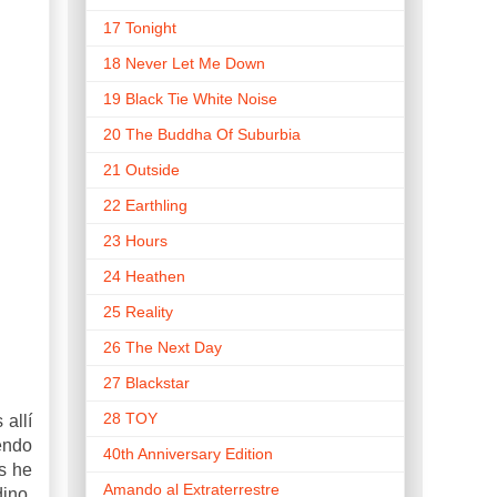
17 Tonight
18 Never Let Me Down
19 Black Tie White Noise
20 The Buddha Of Suburbia
21 Outside
22 Earthling
23 Hours
24 Heathen
25 Reality
26 The Next Day
27 Blackstar
28 TOY
allí
endo
40th Anniversary Edition
s he
Amando al Extraterrestre
ino.