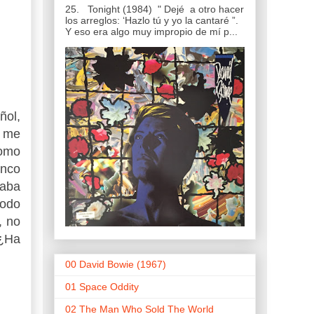
25. Tonight (1984) " Dejé a otro hacer
los arreglos: ‘Hazlo tú y yo la cantaré ”.
Y eso era algo muy impropio de mí p...
ñol,
o me
como
anco
daba
todo
, no
 ¿Ha
00 David Bowie (1967)
01 Space Oddity
02 The Man Who Sold The World