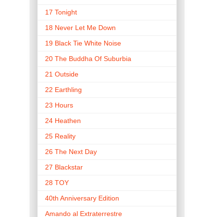
17 Tonight
18 Never Let Me Down
19 Black Tie White Noise
20 The Buddha Of Suburbia
21 Outside
22 Earthling
23 Hours
24 Heathen
25 Reality
26 The Next Day
27 Blackstar
28 TOY
40th Anniversary Edition
Amando al Extraterrestre