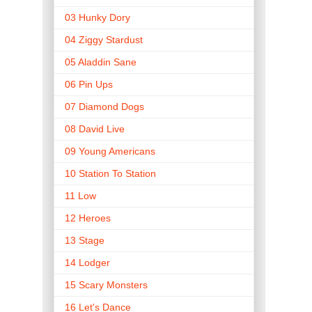
03 Hunky Dory
04 Ziggy Stardust
05 Aladdin Sane
06 Pin Ups
07 Diamond Dogs
08 David Live
09 Young Americans
10 Station To Station
11 Low
12 Heroes
13 Stage
14 Lodger
15 Scary Monsters
16 Let's Dance