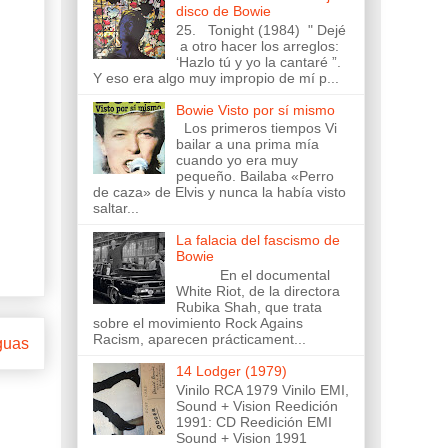
disco de Bowie
25. Tonight (1984) " Dejé
a otro hacer los arreglos:
‘Hazlo tú y yo la cantaré ”.
Y eso era algo muy impropio de mí p...
Bowie Visto por sí mismo
Los primeros tiempos Vi
bailar a una prima mía
cuando yo era muy
pequeño. Bailaba «Perro
de caza» de Elvis y nunca la había visto
saltar...
La falacia del fascismo de
Bowie
En el documental
White Riot, de la directora
Rubika Shah, que trata
sobre el movimiento Rock Agains
Racism, aparecen prácticament...
guas
14 Lodger (1979)
Vinilo RCA 1979 Vinilo EMI,
Sound + Vision Reedición
1991: CD Reedición EMI
Sound + Vision 1991