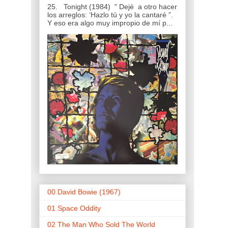
25. Tonight (1984) " Dejé a otro hacer
los arreglos: ‘Hazlo tú y yo la cantaré ”.
Y eso era algo muy impropio de mí p...
00 David Bowie (1967)
01 Space Oddity
02 The Man Who Sold The World