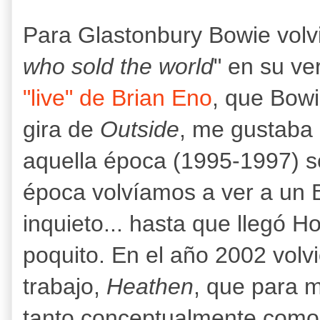
Para Glastonbury Bowie volvió
who sold the world
" en su ve
"live" de Brian Eno
, que Bowie
gira de
Outside
, me gustaba 
aquella época (1995-1997) so
época volvíamos a ver a un B
inquieto... hasta que llegó H
poquito. En el año 2002 volvió
trabajo,
Heathen
, que para m
tanto conceptualmente como 