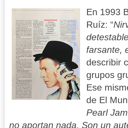
En 1993 B
Ruíz: “
Nir
detestable
farsante,
describir
grupos gru
Ese mismo
de El Mun
Pearl Jam
no aportan nada. Son un aut