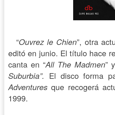
“
Ouvrez le Chien
”, otra ac
editó en junio. El título hace r
canta en “
All The Madmen
” 
Suburbia”.
El disco forma p
Adventures
que recogerá act
1999.