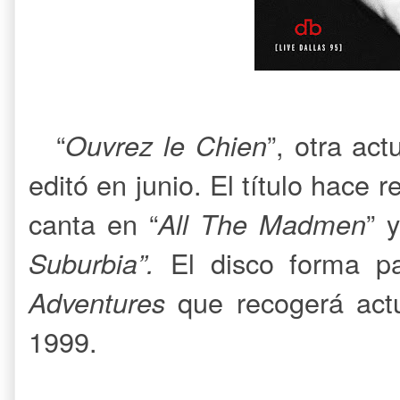
“
Ouvrez le Chien
”, otra ac
editó en junio. El título hace r
canta en “
All The Madmen
” 
Suburbia”.
El disco forma p
Adventures
que recogerá act
1999.