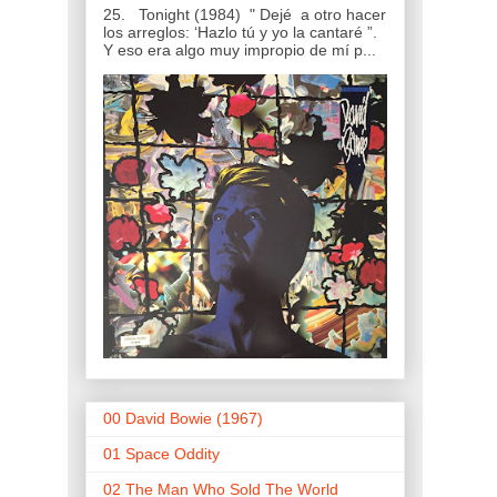
25. Tonight (1984) " Dejé a otro hacer
los arreglos: ‘Hazlo tú y yo la cantaré ”.
Y eso era algo muy impropio de mí p...
00 David Bowie (1967)
01 Space Oddity
02 The Man Who Sold The World