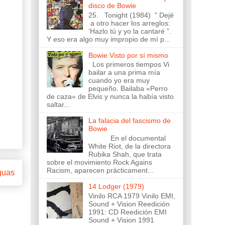
disco de Bowie
25. Tonight (1984) " Dejé
a otro hacer los arreglos:
‘Hazlo tú y yo la cantaré ”.
Y eso era algo muy impropio de mí p...
Bowie Visto por sí mismo
Los primeros tiempos Vi
bailar a una prima mía
cuando yo era muy
pequeño. Bailaba «Perro
de caza» de Elvis y nunca la había visto
saltar...
La falacia del fascismo de
Bowie
En el documental
White Riot, de la directora
Rubika Shah, que trata
sobre el movimiento Rock Agains
Racism, aparecen prácticament...
guas
14 Lodger (1979)
Vinilo RCA 1979 Vinilo EMI,
Sound + Vision Reedición
1991: CD Reedición EMI
Sound + Vision 1991