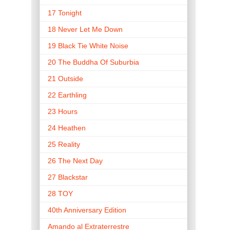
17 Tonight
18 Never Let Me Down
19 Black Tie White Noise
20 The Buddha Of Suburbia
21 Outside
22 Earthling
23 Hours
24 Heathen
25 Reality
26 The Next Day
27 Blackstar
28 TOY
40th Anniversary Edition
Amando al Extraterrestre