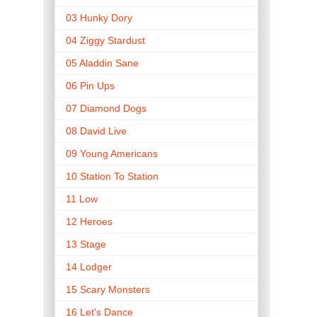
03 Hunky Dory
04 Ziggy Stardust
05 Aladdin Sane
06 Pin Ups
07 Diamond Dogs
08 David Live
09 Young Americans
10 Station To Station
11 Low
12 Heroes
13 Stage
14 Lodger
15 Scary Monsters
16 Let's Dance