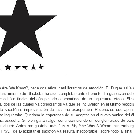
e Are We Know?, hace dos años, casi lloramos de emoción. El Duque salía 
 lanzamiento de Blackstar ha sido completamente diferente. La grabación del 
 se editó a finales del año pasado acompañado de un inquietante vídeo. El s
as, dos de las cuales ya conocíamos ya que se incluyeron en el último recopila
nto saxofón e improvisación de jazz me exasperaba. Reconozco que apen
 me inquietaba. Quedaba la esperanza de su adaptación al nuevo sonido del á
ra escucha. Si bien ganan algo, continúan siendo un conglomerado de ban
r aburrir. Antes me gustaba más ’Tis A Pity She Was A Whore, sin embarg
ity… de Blackstar el saxofón ya resulta insoportable, sobre todo al final 