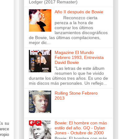
Lodger (2017 Remaster)
Año II después de Bowie
Reconozco cierta
pereza a la hora de
comprar los últimos
lanzamientos discográficos
de Bowie, las últimas compilaciones,
mejor dic...
Magazine El Mundo
Febrero 1993, Entrevista
David Bowie
"Las letras de este álbum
resumen lo que he vivido
durante los últimos tres años. Es uno de
mis discos más personales. Un reflejo...
Rolling Stone Febrero
2013
Bowie: El hombre con más
Es su
estilo del año. GQ - Dylan
arece
Jones - Octubre de 2000
ropio
Bowie: El hombre con más