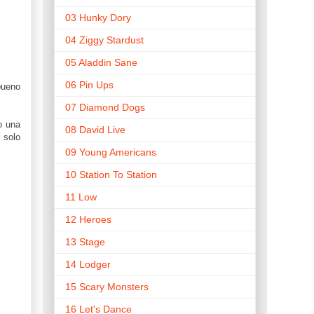
03 Hunky Dory
04 Ziggy Stardust
05 Aladdin Sane
06 Pin Ups
bueno
07 Diamond Dogs
o una
08 David Live
 solo
09 Young Americans
10 Station To Station
11 Low
12 Heroes
13 Stage
14 Lodger
15 Scary Monsters
16 Let's Dance