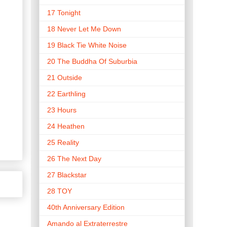
17 Tonight
18 Never Let Me Down
19 Black Tie White Noise
20 The Buddha Of Suburbia
21 Outside
22 Earthling
23 Hours
24 Heathen
25 Reality
26 The Next Day
27 Blackstar
28 TOY
40th Anniversary Edition
Amando al Extraterrestre