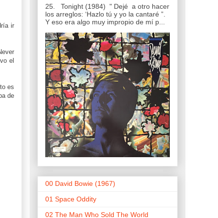
25. Tonight (1984) " Dejé a otro hacer
los arreglos: ‘Hazlo tú y yo la cantaré ”.
Y eso era algo muy impropio de mí p...
ía ir
Never
vo el
to es
ba de
00 David Bowie (1967)
01 Space Oddity
02 The Man Who Sold The World