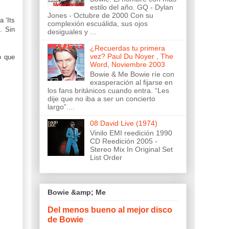
estilo del año. GQ - Dylan
Jones - Octubre de 2000 Con su
 ‘Its
complexión escuálida, sus ojos
. Sin
desiguales y ...
¿Recuerdas tu primera
vez? Paul Du Noyer , The
o que
Word, Noviembre 2003
Bowie & Me Bowie ríe con
exasperación al fijarse en
los fans británicos cuando entra. “Les
dije que no iba a ser un concierto
largo”....
08 David Live (1974)
Vinilo EMI reedición 1990
CD Reedición 2005 -
Stereo Mix In Original Set
List Order
Bowie &amp; Me
Del menos bueno al mejor disco
de Bowie