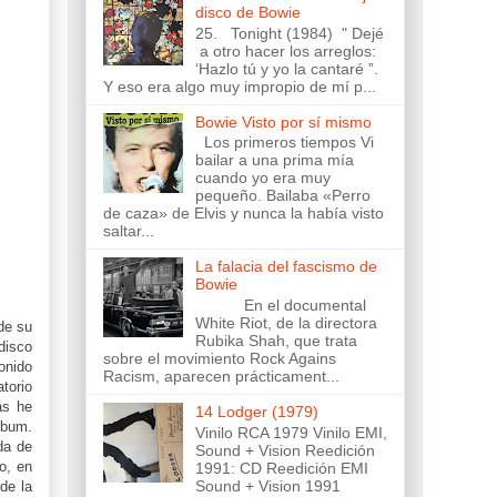
disco de Bowie
25. Tonight (1984) " Dejé
a otro hacer los arreglos:
‘Hazlo tú y yo la cantaré ”.
Y eso era algo muy impropio de mí p...
Bowie Visto por sí mismo
Los primeros tiempos Vi
bailar a una prima mía
cuando yo era muy
pequeño. Bailaba «Perro
de caza» de Elvis y nunca la había visto
saltar...
La falacia del fascismo de
Bowie
En el documental
White Riot, de la directora
de su
Rubika Shah, que trata
disco
sobre el movimiento Rock Agains
onido
Racism, aparecen prácticament...
torio
as he
14 Lodger (1979)
lbum.
Vinilo RCA 1979 Vinilo EMI,
da de
Sound + Vision Reedición
o, en
1991: CD Reedición EMI
Sound + Vision 1991
de la