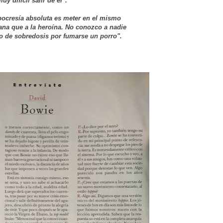
uy difícil salir de él".
pocresía absoluta es meter en el mismo
ana que a la heroína. No conozco a nadie
o de sobredosis por fumarse un porro".