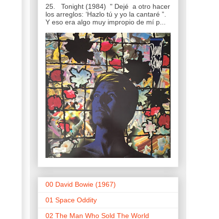
25. Tonight (1984) " Dejé a otro hacer
los arreglos: ‘Hazlo tú y yo la cantaré ”.
Y eso era algo muy impropio de mí p...
00 David Bowie (1967)
01 Space Oddity
02 The Man Who Sold The World