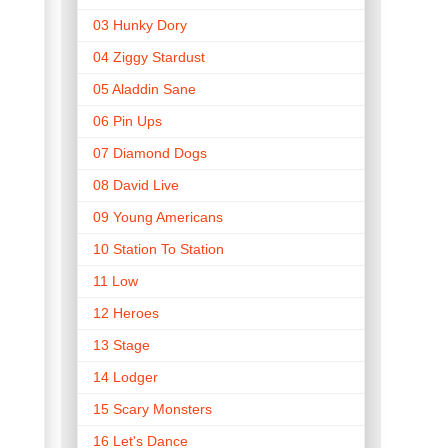
03 Hunky Dory
04 Ziggy Stardust
05 Aladdin Sane
06 Pin Ups
07 Diamond Dogs
08 David Live
09 Young Americans
10 Station To Station
11 Low
12 Heroes
13 Stage
14 Lodger
15 Scary Monsters
16 Let's Dance