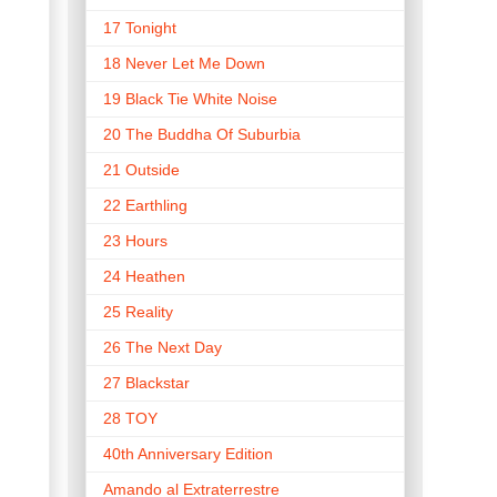
17 Tonight
18 Never Let Me Down
19 Black Tie White Noise
20 The Buddha Of Suburbia
21 Outside
22 Earthling
23 Hours
24 Heathen
25 Reality
26 The Next Day
27 Blackstar
28 TOY
40th Anniversary Edition
Amando al Extraterrestre