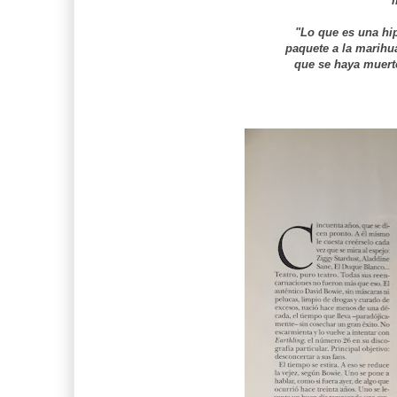
m
"Lo que es una hi
paquete a la marihu
que se haya muert