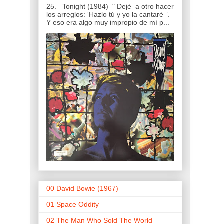
25. Tonight (1984) " Dejé a otro hacer
los arreglos: ‘Hazlo tú y yo la cantaré ”.
Y eso era algo muy impropio de mí p...
00 David Bowie (1967)
01 Space Oddity
02 The Man Who Sold The World