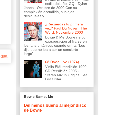
estilo del año. GQ - Dylan
Jones - Octubre de 2000 Con su
complexión escuálida, sus ojos
desiguales y ...
¿Recuerdas tu primera
vez? Paul Du Noyer , The
Word, Noviembre 2003
Bowie & Me Bowie ríe con
exasperación al fijarse en
los fans británicos cuando entra. “Les
dije que no iba a ser un concierto
largo”....
igua
08 David Live (1974)
Vinilo EMI reedición 1990
CD Reedición 2005 -
Stereo Mix In Original Set
List Order
Bowie &amp; Me
Del menos bueno al mejor disco
de Bowie