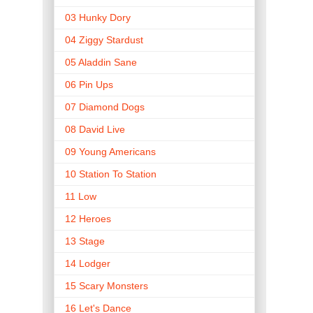
03 Hunky Dory
04 Ziggy Stardust
05 Aladdin Sane
06 Pin Ups
07 Diamond Dogs
08 David Live
09 Young Americans
10 Station To Station
11 Low
12 Heroes
13 Stage
14 Lodger
15 Scary Monsters
16 Let's Dance