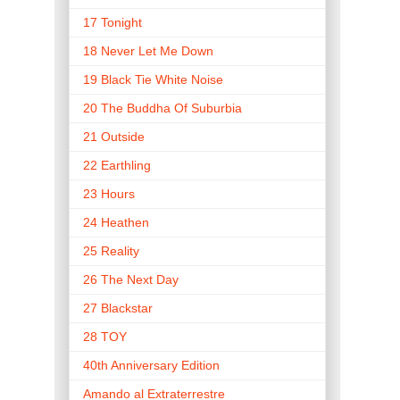
17 Tonight
18 Never Let Me Down
19 Black Tie White Noise
20 The Buddha Of Suburbia
21 Outside
22 Earthling
23 Hours
24 Heathen
25 Reality
26 The Next Day
27 Blackstar
28 TOY
40th Anniversary Edition
Amando al Extraterrestre