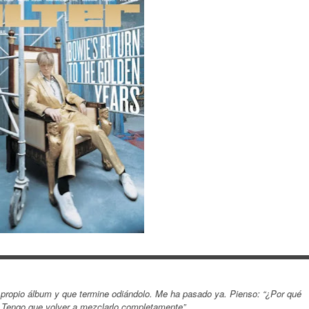
 propio álbum y que termine odiándolo. Me ha pasado ya. Pienso: “¿Por qué
 Tengo que volver a mezclarlo completamente”.