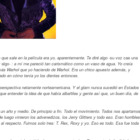
que sale en la película era yo, aparentemente. Te diré algo -
su voz cae una
r algo-
: a mí me pareció tan carismático como un vaso de agua. Yo creía
más Warhol que yo haciendo de Warhol. Era un chico apuesto además, y
jado en cómo tenía yo los dientes entonces.
a perspectiva netamente norteamericana. Y el glam nunca sucedió en Estados
que entender la idea de que había albañiles y gente así que, un buen día, de
ó un año y medio. De principio a fin. Todo el movimiento. Todos nos apartamo
luego vinieron los advenedizos, los Jerry Glitters y todo eso. Eran horribles
 respecto. Fuimos solo tres: T. Rex, Roxy y yo. Eso es todo. Esa fue toda