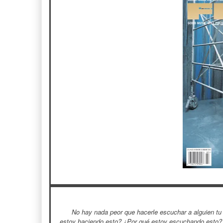
No hay nada peor que hacerle escuchar a alguien tu
estoy haciendo esto? ¿Por qué estoy escuchando esto?