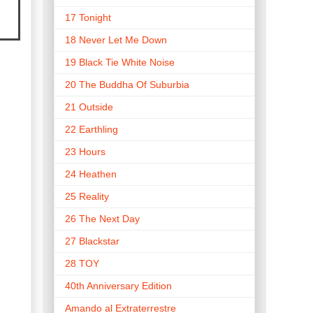
17 Tonight
18 Never Let Me Down
19 Black Tie White Noise
20 The Buddha Of Suburbia
21 Outside
22 Earthling
23 Hours
24 Heathen
25 Reality
26 The Next Day
27 Blackstar
28 TOY
40th Anniversary Edition
Amando al Extraterrestre