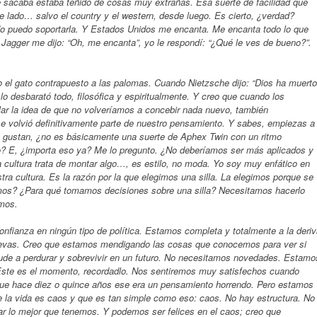
ue sacaba estaba teñido de cosas muy extrañas. Esa suerte de facilidad que
 lado… salvo el country y el western, desde luego. Es cierto, ¿verdad?
o puedo soportarla. Y Estados Unidos me encanta. Me encanta todo lo que
Jagger me dijo: “Oh, me encanta”, yo le respondí: “¿Qué le ves de bueno?”.
l gato contrapuesto a las palomas. Cuando Nietzsche dijo: “Dios ha muerto
 lo desbarató todo, filosófica y espiritualmente. Y creo que cuando los
ular la idea de que no volveríamos a concebir nada nuevo, también
 se volvió definitivamente parte de nuestro pensamiento. Y sabes, empiezas a
e gustan, ¿no es básicamente una suerte de Aphex Twin con un ritmo
o? E, ¿importa eso ya? Me lo pregunto. ¿No deberíamos ser más aplicados y
tra cultura trata de montar algo…, es estilo, no moda. Yo soy muy enfático en
ra cultura. Es la razón por la que elegimos una silla. La elegimos porque se
os? ¿Para qué tomamos decisiones sobre una silla? Necesitamos hacerlo
smos.
fianza en ningún tipo de política. Estamos completa y totalmente a la deriv
uevas. Creo que estamos mendigando las cosas que conocemos para ver si
ude a perdurar y sobrevivir en un futuro. No necesitamos novedades. Estamo
 Este es el momento, recordadlo. Nos sentiremos muy satisfechos cuando
ue hace diez o quince años ese era un pensamiento horrendo. Pero estamos
la vida es caos y que es tan simple como eso: caos. No hay estructura. No
 lo mejor que tenemos. Y podemos ser felices en el caos; creo que