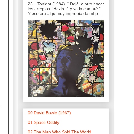
25. Tonight (1984) " Dejé a otro hacer
los arreglos: ‘Hazlo tú y yo la cantaré ”.
Y eso era algo muy impropio de mí p...
s
00 David Bowie (1967)
01 Space Oddity
02 The Man Who Sold The World