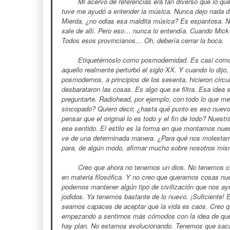
Mi acervo de referencias era tan diverso que lo q
tuve me ayudó a entender la música. Nunca dejo nada de
Mierda, ¿no odias esa maldita música? Es espantosa. N
sale de allí. Pero eso… nunca lo entendía. Cuando Mick 
Todos esos provincianos… Oh, debería cerrar la boca.
Etiquetémoslo como posmodernidad. Es casi como e
aquello realmente perturbó el siglo XX. Y cuando lo dijo,
posmodernos, a principios de los sesenta, hicieron circ
desbarataron las cosas. Es algo que se filtra. Esa idea
preguntarte. Radiohead, por ejemplo, con todo lo que m
sincopado? Quiero decir, ¿hasta qué punto es eso nuev
pensar que el original lo es todo y el fin de todo? Nues
ese sentido. El estilo es la forma en que montamos nuest
ve de una determinada manera. ¿Para qué nos molestam
para, de algún modo, afirmar mucho sobre nosotros mi
Creo que ahora no tenemos un dios. No tenemos con
en materia filosófica. Y no creo que queramos cosas n
podemos mantener algún tipo de civilización que nos ay
jodidos. Ya tenemos bastante de lo nuevo. ¡Suficiente!
seamos capaces de aceptar que la vida es caos. Creo q
empezando a sentirnos más cómodos con la idea de que 
hay plan. No estamos evolucionando. Tenemos que sacar