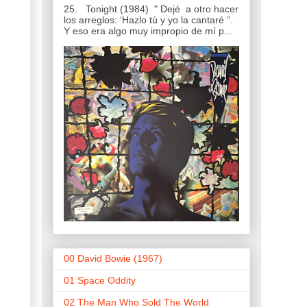
25. Tonight (1984) " Dejé a otro hacer
los arreglos: ‘Hazlo tú y yo la cantaré ”.
Y eso era algo muy impropio de mí p...
00 David Bowie (1967)
01 Space Oddity
02 The Man Who Sold The World