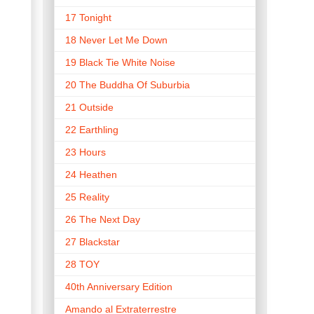
17 Tonight
18 Never Let Me Down
19 Black Tie White Noise
20 The Buddha Of Suburbia
21 Outside
22 Earthling
23 Hours
24 Heathen
25 Reality
26 The Next Day
27 Blackstar
28 TOY
40th Anniversary Edition
Amando al Extraterrestre