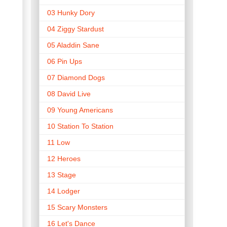
03 Hunky Dory
04 Ziggy Stardust
05 Aladdin Sane
06 Pin Ups
07 Diamond Dogs
08 David Live
09 Young Americans
10 Station To Station
11 Low
12 Heroes
13 Stage
14 Lodger
15 Scary Monsters
16 Let's Dance