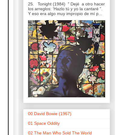
25. Tonight (1984) " Dejé a otro hacer
los arreglos: ‘Hazlo tú y yo la cantaré ”.
Y eso era algo muy impropio de mí p...
00 David Bowie (1967)
01 Space Oddity
02 The Man Who Sold The World