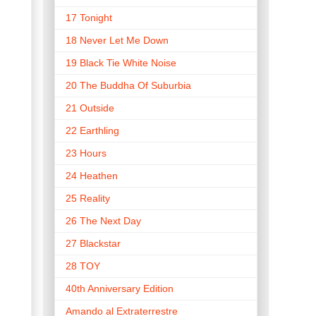
17 Tonight
18 Never Let Me Down
19 Black Tie White Noise
20 The Buddha Of Suburbia
21 Outside
22 Earthling
23 Hours
24 Heathen
25 Reality
26 The Next Day
27 Blackstar
28 TOY
40th Anniversary Edition
Amando al Extraterrestre