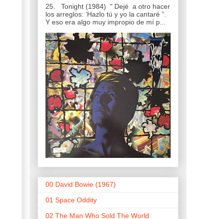
25. Tonight (1984) " Dejé a otro hacer
los arreglos: ‘Hazlo tú y yo la cantaré ”.
Y eso era algo muy impropio de mí p...
00 David Bowie (1967)
01 Space Oddity
02 The Man Who Sold The World