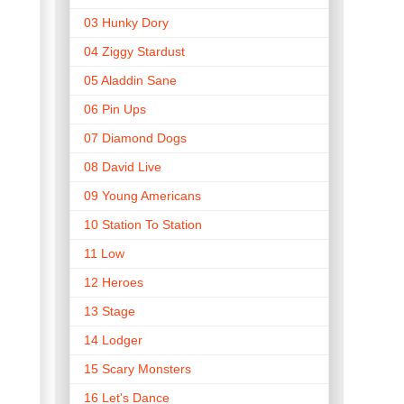
03 Hunky Dory
04 Ziggy Stardust
05 Aladdin Sane
06 Pin Ups
07 Diamond Dogs
08 David Live
09 Young Americans
10 Station To Station
11 Low
12 Heroes
13 Stage
14 Lodger
15 Scary Monsters
16 Let's Dance